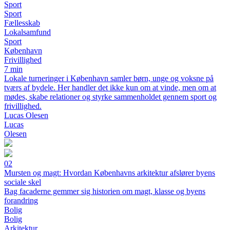
Sport
Sport
Fællesskab
Lokalsamfund
Sport
København
Frivillighed
7 min
Lokale turneringer i København samler børn, unge og voksne på
tværs af bydele. Her handler det ikke kun om at vinde, men om at
mødes, skabe relationer og styrke sammenholdet gennem sport og
frivillighed.
Lucas Olesen
Lucas
Olesen
02
Mursten og magt: Hvordan Københavns arkitektur afslører byens
sociale skel
Bag facaderne gemmer sig historien om magt, klasse og byens
forandring
Bolig
Bolig
Arkitektur