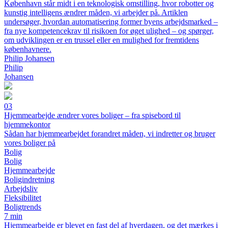
København står midt i en teknologisk omstilling, hvor robotter og
kunstig intelligens ændrer måden, vi arbejder på. Artiklen
undersøger, hvordan automatisering former byens arbejdsmarked –
fra nye kompetencekrav til risikoen for øget ulighed – og spørger,
om udviklingen er en trussel eller en mulighed for fremtidens
københavnere.
Philip Johansen
Philip
Johansen
03
Hjemmearbejde ændrer vores boliger – fra spisebord til
hjemmekontor
Sådan har hjemmearbejdet forandret måden, vi indretter og bruger
vores boliger på
Bolig
Bolig
Hjemmearbejde
Boligindretning
Arbejdsliv
Fleksibilitet
Boligtrends
7 min
Hjemmearbejde er blevet en fast del af hverdagen, og det mærkes i