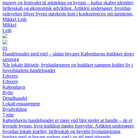
museer og festivaler til arkitektur og byrum – kultur skaber identitet,
fællesskab og økonomisk udvikling. Artiklen undersøger, hvordan
oplevelser bliver byens stærkeste kort i konkurrencen om turisterne.
Mikkel Leth
Mikkel
Leth
01
Handelsgader med sjæl – sådan bevarer Københavns butikker deres
særpræg
Når lokale ildsjæle, byplanlæggere og butikker sammen holder liv i
hovedstadens handelsgader
Erhverv
Erhverv
København
Byliv
Detailhandel
Lokalt engagement
Byudvikling
7 min
Københavns handelsgader er mere end blot steder at handle – de er
levende byrum, hvor tradition møder fornyelse. Artiklen undersøger,
hvordan lokale kræfter, fællesskab og bevidst byplanlægning
hjælper med at bevare gadens sjæl i en tid med stigende