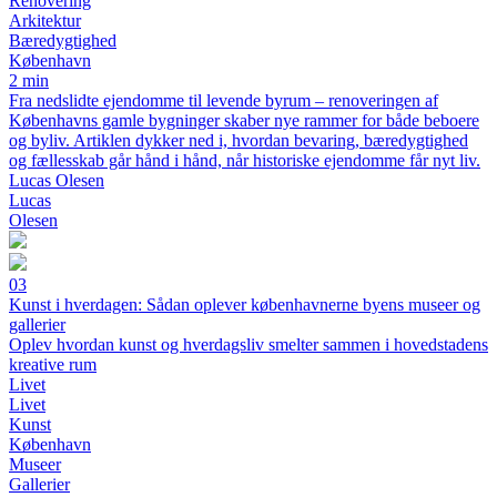
Renovering
Arkitektur
Bæredygtighed
København
2 min
Fra nedslidte ejendomme til levende byrum – renoveringen af
Københavns gamle bygninger skaber nye rammer for både beboere
og byliv. Artiklen dykker ned i, hvordan bevaring, bæredygtighed
og fællesskab går hånd i hånd, når historiske ejendomme får nyt liv.
Lucas Olesen
Lucas
Olesen
03
Kunst i hverdagen: Sådan oplever københavnerne byens museer og
gallerier
Oplev hvordan kunst og hverdagsliv smelter sammen i hovedstadens
kreative rum
Livet
Livet
Kunst
København
Museer
Gallerier