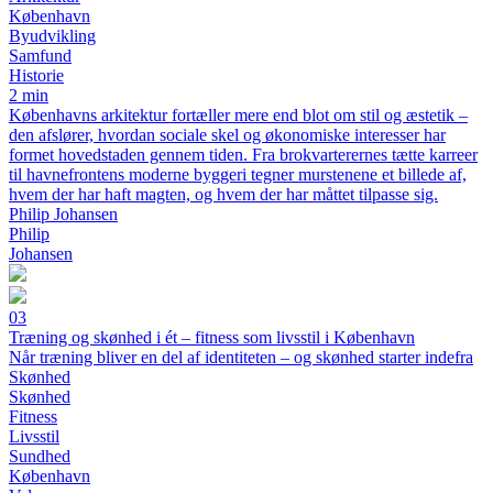
København
Byudvikling
Samfund
Historie
2 min
Københavns arkitektur fortæller mere end blot om stil og æstetik –
den afslører, hvordan sociale skel og økonomiske interesser har
formet hovedstaden gennem tiden. Fra brokvarterernes tætte karreer
til havnefrontens moderne byggeri tegner murstenene et billede af,
hvem der har haft magten, og hvem der har måttet tilpasse sig.
Philip Johansen
Philip
Johansen
03
Træning og skønhed i ét – fitness som livsstil i København
Når træning bliver en del af identiteten – og skønhed starter indefra
Skønhed
Skønhed
Fitness
Livsstil
Sundhed
København