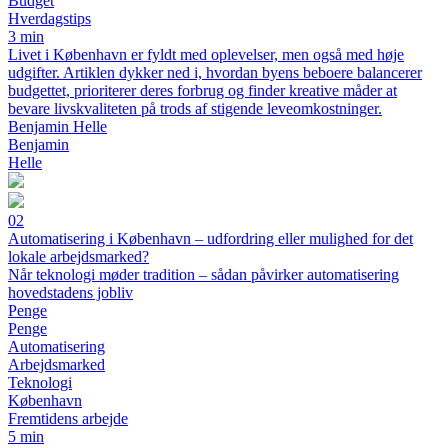
Budget
Hverdagstips
3 min
Livet i København er fyldt med oplevelser, men også med høje
udgifter. Artiklen dykker ned i, hvordan byens beboere balancerer
budgettet, prioriterer deres forbrug og finder kreative måder at
bevare livskvaliteten på trods af stigende leveomkostninger.
Benjamin Helle
Benjamin
Helle
02
Automatisering i København – udfordring eller mulighed for det
lokale arbejdsmarked?
Når teknologi møder tradition – sådan påvirker automatisering
hovedstadens jobliv
Penge
Penge
Automatisering
Arbejdsmarked
Teknologi
København
Fremtidens arbejde
5 min