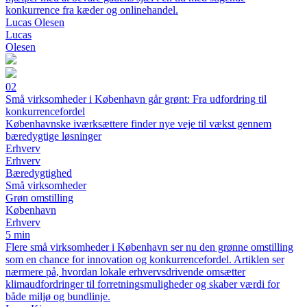
konkurrence fra kæder og onlinehandel.
Lucas Olesen
Lucas
Olesen
02
Små virksomheder i København går grønt: Fra udfordring til
konkurrencefordel
Københavnske iværksættere finder nye veje til vækst gennem
bæredygtige løsninger
Erhverv
Erhverv
Bæredygtighed
Små virksomheder
Grøn omstilling
København
Erhverv
5 min
Flere små virksomheder i København ser nu den grønne omstilling
som en chance for innovation og konkurrencefordel. Artiklen ser
nærmere på, hvordan lokale erhvervsdrivende omsætter
klimaudfordringer til forretningsmuligheder og skaber værdi for
både miljø og bundlinje.