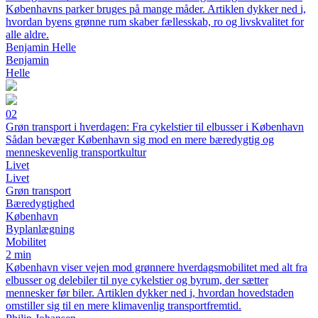
Københavns parker bruges på mange måder. Artiklen dykker ned i,
hvordan byens grønne rum skaber fællesskab, ro og livskvalitet for
alle aldre.
Benjamin Helle
Benjamin
Helle
02
Grøn transport i hverdagen: Fra cykelstier til elbusser i København
Sådan bevæger København sig mod en mere bæredygtig og
menneskevenlig transportkultur
Livet
Livet
Grøn transport
Bæredygtighed
København
Byplanlægning
Mobilitet
2 min
København viser vejen mod grønnere hverdagsmobilitet med alt fra
elbusser og delebiler til nye cykelstier og byrum, der sætter
mennesker før biler. Artiklen dykker ned i, hvordan hovedstaden
omstiller sig til en mere klimavenlig transportfremtid.