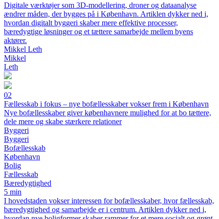
Digitale værktøjer som 3D-modellering, droner og dataanalyse
ændrer måden, der bygges på i København. Artiklen dykker ned i,
hvordan digitalt byggeri skaber mere effektive processer,
bæredygtige løsninger og et tættere samarbejde mellem byens
aktører.
Mikkel Leth
Mikkel
Leth
02
Fællesskab i fokus – nye bofællesskaber vokser frem i København
Nye bofællesskaber giver københavnere mulighed for at bo tættere,
dele mere og skabe stærkere relationer
Byggeri
Byggeri
Bofællesskab
København
Bolig
Fællesskab
Bæredygtighed
5 min
I hovedstaden vokser interessen for bofællesskaber, hvor fællesskab,
bæredygtighed og samarbejde er i centrum. Artiklen dykker ned i,
hvordan nye boligformer skaber rammer for et mere socialt og grønt