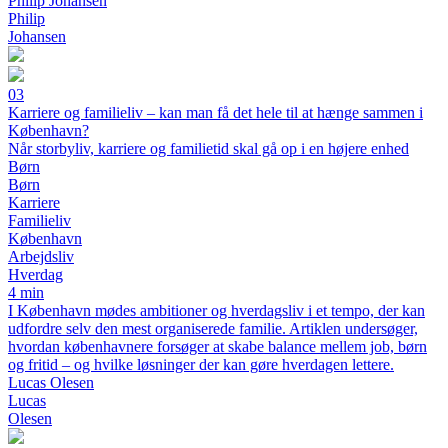
Philip Johansen
Philip
Johansen
03
Karriere og familieliv – kan man få det hele til at hænge sammen i
København?
Når storbyliv, karriere og familietid skal gå op i en højere enhed
Børn
Børn
Karriere
Familieliv
København
Arbejdsliv
Hverdag
4 min
I København mødes ambitioner og hverdagsliv i et tempo, der kan
udfordre selv den mest organiserede familie. Artiklen undersøger,
hvordan københavnere forsøger at skabe balance mellem job, børn
og fritid – og hvilke løsninger der kan gøre hverdagen lettere.
Lucas Olesen
Lucas
Olesen