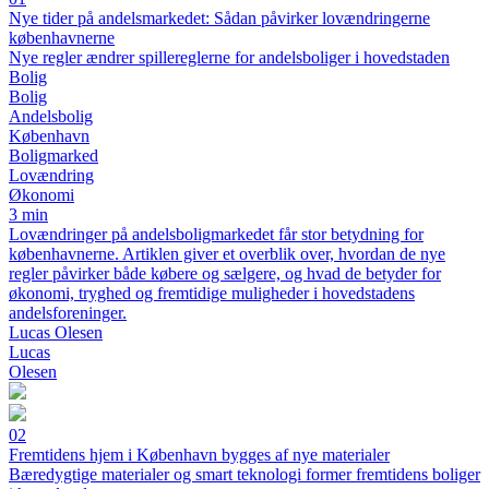
Nye tider på andelsmarkedet: Sådan påvirker lovændringerne
københavnerne
Nye regler ændrer spillereglerne for andelsboliger i hovedstaden
Bolig
Bolig
Andelsbolig
København
Boligmarked
Lovændring
Økonomi
3 min
Lovændringer på andelsboligmarkedet får stor betydning for
københavnerne. Artiklen giver et overblik over, hvordan de nye
regler påvirker både købere og sælgere, og hvad de betyder for
økonomi, tryghed og fremtidige muligheder i hovedstadens
andelsforeninger.
Lucas Olesen
Lucas
Olesen
02
Fremtidens hjem i København bygges af nye materialer
Bæredygtige materialer og smart teknologi former fremtidens boliger