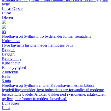
byliv.
Lucas Olesen
Lucas
Olesen
03
Nordhavn og Sydhavn: To bydele, der former fremtidens
København
Hvor havnens historie møder fremtidens byliv
Byggeri
Byggeri
Byudvikling
København
Bæredygtighed
Arkitektur
Byliv
5 min
Nordhavn og Sydhavn er to af Københavns mest ambitiøse
byudviklingsområder, hvor industriens arv forvandles til moderne,
bæredygtige bydele. Artiklen dykker ned i visionerne, arkitekturen
og livet, der former fremtidens hovedstad.
Luna Kjær
Luna