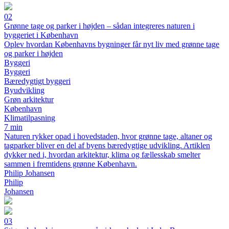
02
Grønne tage og parker i højden – sådan integreres naturen i
byggeriet i København
Oplev hvordan Københavns bygninger får nyt liv med grønne tage
og parker i højden
Byggeri
Byggeri
Bæredygtigt byggeri
Byudvikling
Grøn arkitektur
København
Klimatilpasning
7 min
Naturen rykker opad i hovedstaden, hvor grønne tage, altaner og
tagparker bliver en del af byens bæredygtige udvikling. Artiklen
dykker ned i, hvordan arkitektur, klima og fællesskab smelter
sammen i fremtidens grønne København.
Philip Johansen
Philip
Johansen
03