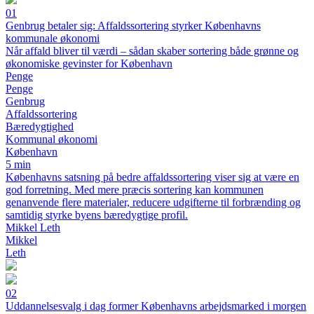
01
Genbrug betaler sig: Affaldssortering styrker Københavns
kommunale økonomi
Når affald bliver til værdi – sådan skaber sortering både grønne og
økonomiske gevinster for København
Penge
Penge
Genbrug
Affaldssortering
Bæredygtighed
Kommunal økonomi
København
5 min
Københavns satsning på bedre affaldssortering viser sig at være en
god forretning. Med mere præcis sortering kan kommunen
genanvende flere materialer, reducere udgifterne til forbrænding og
samtidig styrke byens bæredygtige profil.
Mikkel Leth
Mikkel
Leth
02
Uddannelsesvalg i dag former Københavns arbejdsmarked i morgen