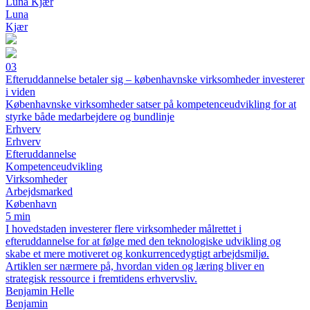
Luna Kjær
Luna
Kjær
03
Efteruddannelse betaler sig – københavnske virksomheder investerer
i viden
Københavnske virksomheder satser på kompetenceudvikling for at
styrke både medarbejdere og bundlinje
Erhverv
Erhverv
Efteruddannelse
Kompetenceudvikling
Virksomheder
Arbejdsmarked
København
5 min
I hovedstaden investerer flere virksomheder målrettet i
efteruddannelse for at følge med den teknologiske udvikling og
skabe et mere motiveret og konkurrencedygtigt arbejdsmiljø.
Artiklen ser nærmere på, hvordan viden og læring bliver en
strategisk ressource i fremtidens erhvervsliv.
Benjamin Helle
Benjamin