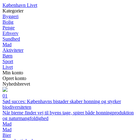
K
øbenhavn
L
ivet
Kategorier
Byggeri
Bolig
Penge
Erhverv
Sundhed
Mad
Aktiviteter
Børn
Sport
Livet
Min konto
Opret konto
Nyhedsbrevet
01
Sød succes: Københavns bistader skaber honning og styrker
biodiversiteten
Når bierne finder vej til byens tage, spirer både honningproduktion
og naturmangfoldighed
Mad
Mad
Bier