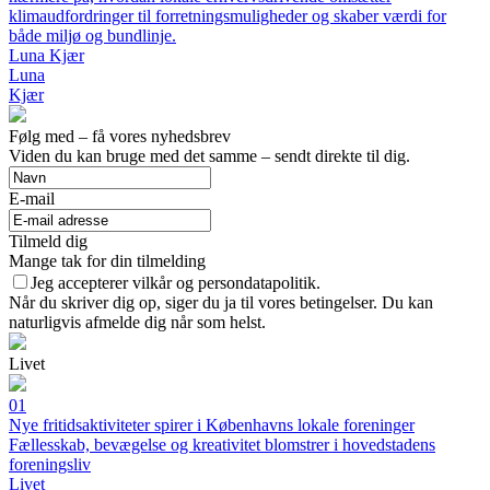
klimaudfordringer til forretningsmuligheder og skaber værdi for
både miljø og bundlinje.
Luna Kjær
Luna
Kjær
Følg med – få vores nyhedsbrev
Viden du kan bruge med det samme – sendt direkte til dig.
E-mail
Tilmeld dig
Mange tak for din tilmelding
Jeg accepterer vilkår og persondatapolitik.
Når du skriver dig op, siger du ja til vores betingelser. Du kan
naturligvis afmelde dig når som helst.
Livet
01
Nye fritidsaktiviteter spirer i Københavns lokale foreninger
Fællesskab, bevægelse og kreativitet blomstrer i hovedstadens
foreningsliv
Livet