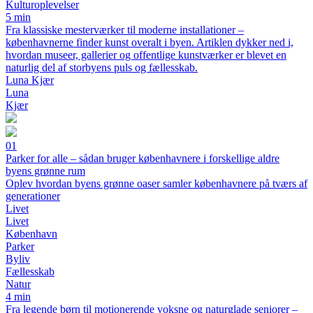
Kulturoplevelser
5 min
Fra klassiske mesterværker til moderne installationer –
københavnerne finder kunst overalt i byen. Artiklen dykker ned i,
hvordan museer, gallerier og offentlige kunstværker er blevet en
naturlig del af storbyens puls og fællesskab.
Luna Kjær
Luna
Kjær
01
Parker for alle – sådan bruger københavnere i forskellige aldre
byens grønne rum
Oplev hvordan byens grønne oaser samler københavnere på tværs af
generationer
Livet
Livet
København
Parker
Byliv
Fællesskab
Natur
4 min
Fra legende børn til motionerende voksne og naturglade seniorer –