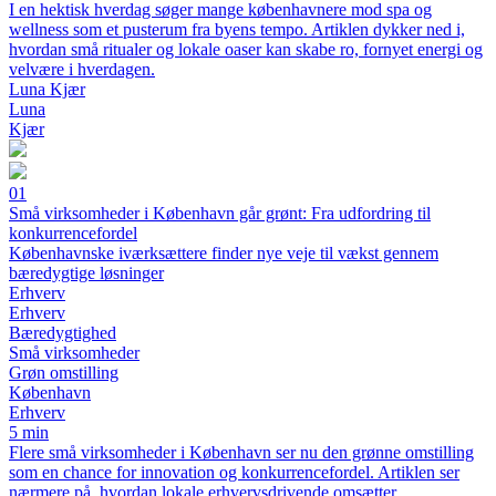
I en hektisk hverdag søger mange københavnere mod spa og
wellness som et pusterum fra byens tempo. Artiklen dykker ned i,
hvordan små ritualer og lokale oaser kan skabe ro, fornyet energi og
velvære i hverdagen.
Luna Kjær
Luna
Kjær
01
Små virksomheder i København går grønt: Fra udfordring til
konkurrencefordel
Københavnske iværksættere finder nye veje til vækst gennem
bæredygtige løsninger
Erhverv
Erhverv
Bæredygtighed
Små virksomheder
Grøn omstilling
København
Erhverv
5 min
Flere små virksomheder i København ser nu den grønne omstilling
som en chance for innovation og konkurrencefordel. Artiklen ser
nærmere på, hvordan lokale erhvervsdrivende omsætter