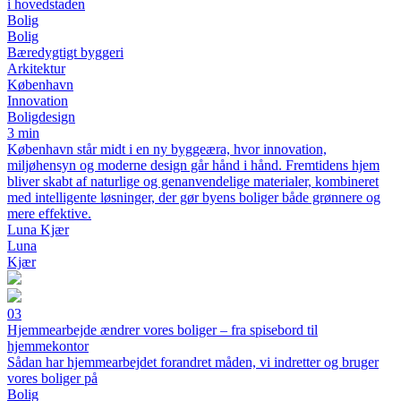
i hovedstaden
Bolig
Bolig
Bæredygtigt byggeri
Arkitektur
København
Innovation
Boligdesign
3 min
København står midt i en ny byggeæra, hvor innovation,
miljøhensyn og moderne design går hånd i hånd. Fremtidens hjem
bliver skabt af naturlige og genanvendelige materialer, kombineret
med intelligente løsninger, der gør byens boliger både grønnere og
mere effektive.
Luna Kjær
Luna
Kjær
03
Hjemmearbejde ændrer vores boliger – fra spisebord til
hjemmekontor
Sådan har hjemmearbejdet forandret måden, vi indretter og bruger
vores boliger på
Bolig