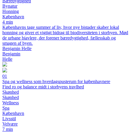
Bæredygtighed
Bynatur
Honning
København
4 min
Københavns tage summer af liv, hvor nye bistader skaber lokal
honning og giver et vigtigt bidrag til biodiversiteten i storbyen. Mød
de urbane biavlere, der forener bæredygtighed, fællesskab og
smagen af byen.
Benjamin Helle
Benjamin
Helle
01
Spa og wellness som hverdags­pusterum for københavnere
Find ro og balance midt i storbyens travlhed
Skønhed
Skønhed
Wellness
Spa
København
Livsstil
Velvære
7 min