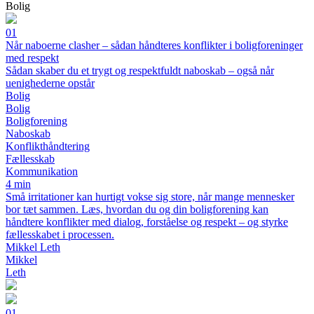
Bolig
01
Når naboerne clasher – sådan håndteres konflikter i boligforeninger
med respekt
Sådan skaber du et trygt og respektfuldt naboskab – også når
uenighederne opstår
Bolig
Bolig
Boligforening
Naboskab
Konflikthåndtering
Fællesskab
Kommunikation
4 min
Små irritationer kan hurtigt vokse sig store, når mange mennesker
bor tæt sammen. Læs, hvordan du og din boligforening kan
håndtere konflikter med dialog, forståelse og respekt – og styrke
fællesskabet i processen.
Mikkel Leth
Mikkel
Leth
01