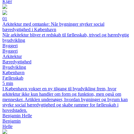
Kjær
01
Arkitektur med omtanke: Når bygninger styrker social
bæredygtighed i København
Når arkitektur bliver et redskab til fællesskab, trivsel og bæredygtig
byudvikling
Byggeri
Byggeri
Arkitektur
Bæredygtighed
Byudvikling
København
Fællesskab
5 min
I København vokser en ny tilgang til byudvikling frem, hvor
arkitektur ikke kun handler om form og funktion, men også om
mennesker. Artiklen undersøger, hvordan bygninger og byrum kan
styrke social bæredygtighed og skabe rammer for fællesskab i
hovedstaden.
Benjamin Helle
Benjamin
Helle