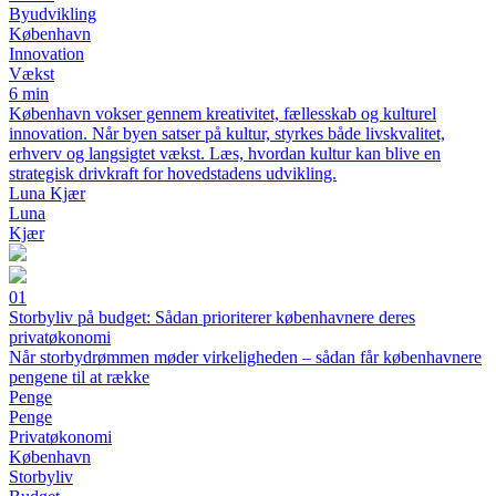
Byudvikling
København
Innovation
Vækst
6 min
København vokser gennem kreativitet, fællesskab og kulturel
innovation. Når byen satser på kultur, styrkes både livskvalitet,
erhverv og langsigtet vækst. Læs, hvordan kultur kan blive en
strategisk drivkraft for hovedstadens udvikling.
Luna Kjær
Luna
Kjær
01
Storbyliv på budget: Sådan prioriterer københavnere deres
privatøkonomi
Når storbydrømmen møder virkeligheden – sådan får københavnere
pengene til at række
Penge
Penge
Privatøkonomi
København
Storbyliv