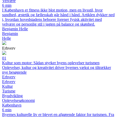
Velvære
6 min
I København er fitness ikke blot motion, men en livsstil, hvor
sundhed, æstetik og fællesskab går hånd i hånd. Artiklen dykker ned
i, hvordan hovedstadens beboere forener fysisk aktivitet med
velvære og personlig stil i jagten på balance og skønhed.
Benjamin Helle
Benjamin
Helle
Erhverv
01
Kultur som motor: Sådan styrker byens oplevelser turismen
Oplevelser, kultur og kreativitet driver byernes vækst og tiltrækker
nye besøgende
Erhverv
Erhverv
Kultur
Turisme
Byudvikling
Oplevelsesøkonomi
København
6 min
Byernes kulturelle liv er blevet en afgørende faktor for turismen. Fra