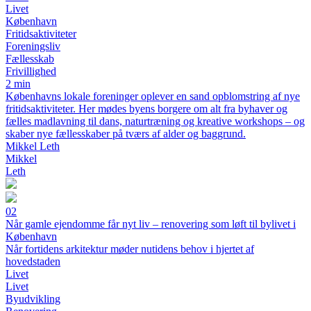
Livet
København
Fritidsaktiviteter
Foreningsliv
Fællesskab
Frivillighed
2 min
Københavns lokale foreninger oplever en sand opblomstring af nye
fritidsaktiviteter. Her mødes byens borgere om alt fra byhaver og
fælles madlavning til dans, naturtræning og kreative workshops – og
skaber nye fællesskaber på tværs af alder og baggrund.
Mikkel Leth
Mikkel
Leth
02
Når gamle ejendomme får nyt liv – renovering som løft til bylivet i
København
Når fortidens arkitektur møder nutidens behov i hjertet af
hovedstaden
Livet
Livet
Byudvikling