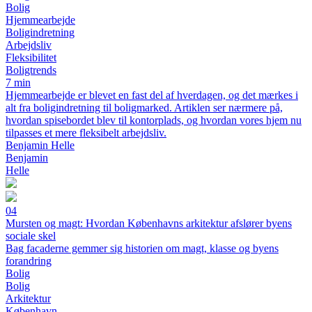
Bolig
Hjemmearbejde
Boligindretning
Arbejdsliv
Fleksibilitet
Boligtrends
7 min
Hjemmearbejde er blevet en fast del af hverdagen, og det mærkes i
alt fra boligindretning til boligmarked. Artiklen ser nærmere på,
hvordan spisebordet blev til kontorplads, og hvordan vores hjem nu
tilpasses et mere fleksibelt arbejdsliv.
Benjamin Helle
Benjamin
Helle
04
Mursten og magt: Hvordan Københavns arkitektur afslører byens
sociale skel
Bag facaderne gemmer sig historien om magt, klasse og byens
forandring
Bolig
Bolig
Arkitektur
København