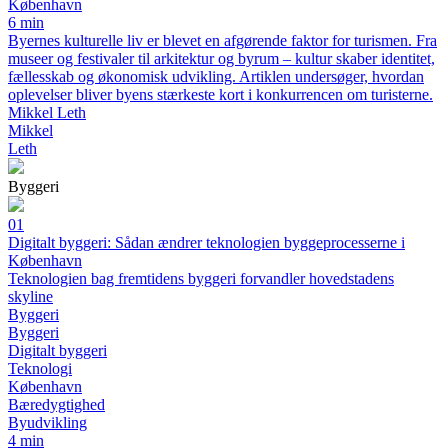
København
6 min
Byernes kulturelle liv er blevet en afgørende faktor for turismen. Fra
museer og festivaler til arkitektur og byrum – kultur skaber identitet,
fællesskab og økonomisk udvikling. Artiklen undersøger, hvordan
oplevelser bliver byens stærkeste kort i konkurrencen om turisterne.
Mikkel Leth
Mikkel
Leth
Byggeri
01
Digitalt byggeri: Sådan ændrer teknologien byggeprocesserne i
København
Teknologien bag fremtidens byggeri forvandler hovedstadens
skyline
Byggeri
Byggeri
Digitalt byggeri
Teknologi
København
Bæredygtighed
Byudvikling
4 min