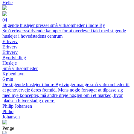
Helle
04
Stigende huslejer presser små virksomheder i Indre By
Små erhvervsdrivende kæmper for at overleve i takt med stigende
huslejer i hovedstadens centrum
Erhverv
Erhverv
Erhverv
Byudvikling
Husleje
Små virksomheder
København
6 min
De stigende huslejer i Indre By tvinger mange små virksomheder til
at genoverveje deres fremtid. Mens nogle forsøger at tilpasse sig
med nye koncepter, må andre dreje nøglen om i et marked, hvor
pladsen bliver stadig dyrere.
Philip Johansen
Philip
Johansen
Penge