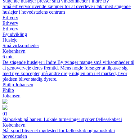
Stigende huslejer presser små virksomheder i Indre By
Små erhvervsdrivende kæmper for at overleve i takt med stigende
huslejer i hovedstadens centrum
Erhverv
Erhverv
Erhverv
Byudvikling
Husleje
Små virksomheder
København
6 min
De stigende huslejer i Indre By tvinger mange små virksomheder til
at genoverveje deres fremtid. Mens nogle forsøger at tilpasse sig
med nye koncepter, må andre dreje nøglen om i et marked, hvor
pladsen bliver stadig dyrere.
Philip Johansen
Philip
Johansen
01
Naboskab på banen: Lokale turneringer styrker fællesskabet i
København
Når sport bliver et mødested for fællesskab og naboskab i
hovedstaden