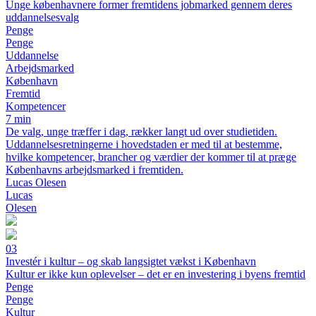
Unge københavnere former fremtidens jobmarked gennem deres
uddannelsesvalg
Penge
Penge
Uddannelse
Arbejdsmarked
København
Fremtid
Kompetencer
7 min
De valg, unge træffer i dag, rækker langt ud over studietiden.
Uddannelsesretningerne i hovedstaden er med til at bestemme,
hvilke kompetencer, brancher og værdier der kommer til at præge
Københavns arbejdsmarked i fremtiden.
Lucas Olesen
Lucas
Olesen
03
Investér i kultur – og skab langsigtet vækst i København
Kultur er ikke kun oplevelser – det er en investering i byens fremtid
Penge
Penge
Kultur