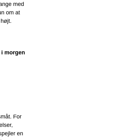
mange med
un om at
højt.
 i morgen
småt. For
lser,
spejler en