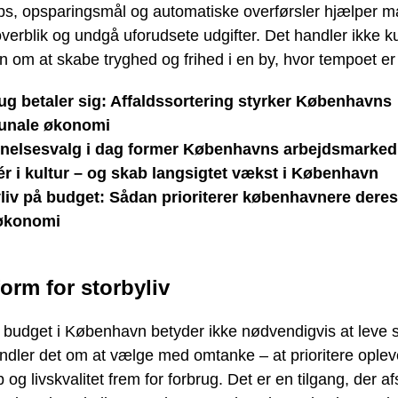
s, opsparingsmål og automatiske overførsler hjælper 
verblik og undgå uforudsete udgifter. Det handler ikke k
 om at skabe tryghed og frihed i en by, hvor tempoet er 
g betaler sig: Affaldssortering styrker Københavns
nale økonomi
nelsesvalg i dag former Københavns arbejdsmarked
ér i kultur – og skab langsigtet vækst i København
liv på budget: Sådan prioriterer københavnere deres
tøkonomi
orm for storbyliv
å budget i København betyder ikke nødvendigvis at leve 
dler det om at vælge med omtanke – at prioritere opleve
 og livskvalitet frem for forbrug. Det er en tilgang, der af