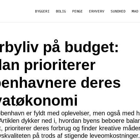
BYGGERI
BOLIG
PENGE
ERHVERV
SUNDHED
MAD
rbyliv på budget:
an prioriterer
enhavnere deres
vatøkonomi
København er fyldt med oplevelser, men også med h
 Artiklen dykker ned i, hvordan byens beboere bala
, prioriterer deres forbrug og finder kreative måder
vskvaliteten på trods af stigende leveomkostninger.