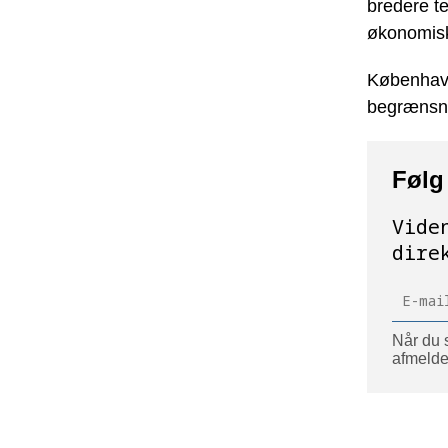
bredere te
økonomisk
København
begrænsnin
Følg
Vide
dire
Når du s
afmelde