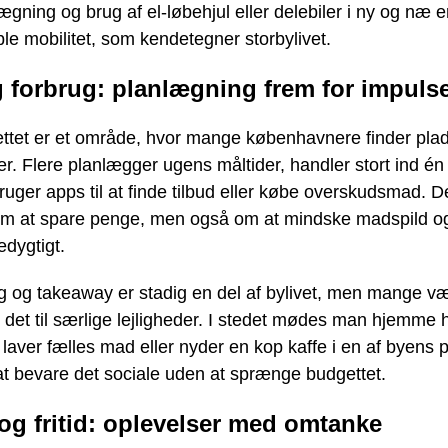
ægning og brug af el-løbehjul eller delebiler i ny og næ e
ble mobilitet, som kendetegner storbylivet.
 forbrug: planlægning frem for impuls
tet er et område, hvor mange københavnere finder plads
er. Flere planlægger ugens måltider, handler stort ind é
uger apps til at finde tilbud eller købe overskudsmad. D
om at spare penge, men også om at mindske madspild o
dygtigt.
 og takeaway er stadig en del af bylivet, men mange væ
det til særlige lejligheder. I stedet mødes man hjemme 
laver fælles mad eller nyder en kop kaffe i en af byens 
t bevare det sociale uden at sprænge budgettet.
 og fritid: oplevelser med omtanke