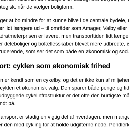
tegisk, når de vælger boligform.
er at bo mindre for at kunne blive i de centrale bydele,
ter lidt længere ud – til områder som Amager, Valby eller
dratmeterprisen er lavere, men transporttiden lidt længe
er deleboliger og bofællesskaber blevet mere udbredte, i
tuderende, som ser det som både en økonomisk og socia
ort: cyklen som økonomisk frihed
 er kendt som en cykelby, og det er ikke kun af miljøhe
cyklen et økonomisk valg. Den sparer både penge og ti
dbyggede cykelinfrastruktur er det ofte den hurtigste m
dt på.
transport er stadig en vigtig del af hverdagen, men mang
 den med cykling for at holde udgifterne nede. Pendlerk