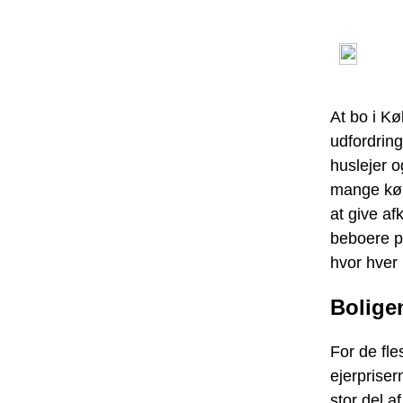
At bo i K
udfordring
huslejer o
mange køb
at give af
beboere pr
hvor hver 
Bolige
For de fle
ejerprise
stor del a