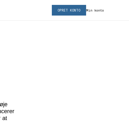
OPRET KONTO
Min konto
øje
ncerer
 at