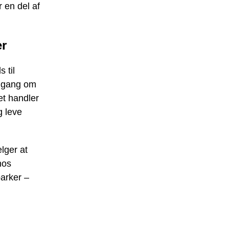
r en del af
er
 til
n gang om
et handler
g leve
lger at
hos
parker –