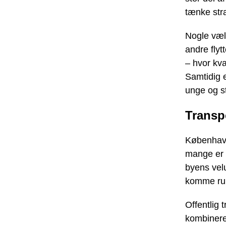
tænke stra
Nogle vælg
andre flyt
– hvor kva
Samtidig 
unge og s
Transp
København
mange er 
byens velu
komme run
Offentlig 
kombinerer