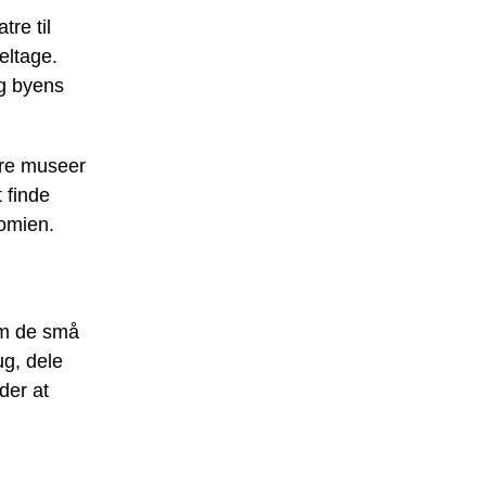
tre til
eltage.
og byens
ere museer
 finde
nomien.
om de små
g, dele
der at