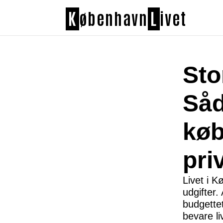
K
øbenhavn
L
ivet
Sto
Såd
køb
pri
Livet i 
udgifter.
budgettet
bevare li