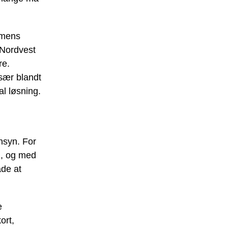
 mens
 Nordvest
re.
sær blandt
l løsning.
nsyn. For
d, og med
åde at
e
ort,