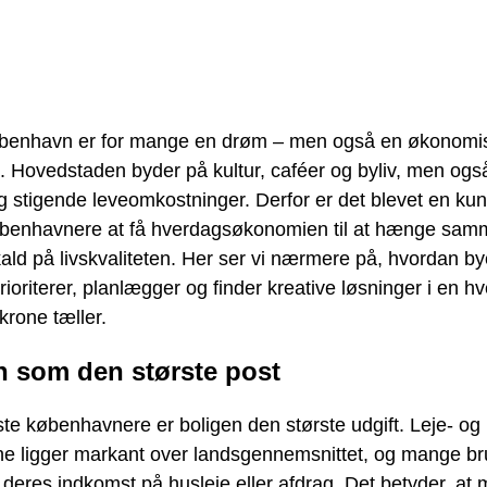
øbenhavn er for mange en drøm – men også en økonomi
. Hovedstaden byder på kultur, caféer og byliv, men ogs
g stigende leveomkostninger. Derfor er det blevet en kun
enhavnere at få hverdagsøkonomien til at hænge sa
kald på livskvaliteten. Her ser vi nærmere på, hvordan b
ioriterer, planlægger og finder kreative løsninger i en h
krone tæller.
n som den største post
ste københavnere er boligen den største udgift. Leje- og
rne ligger markant over landsgennemsnittet, og mange b
f deres indkomst på husleje eller afdrag. Det betyder, a