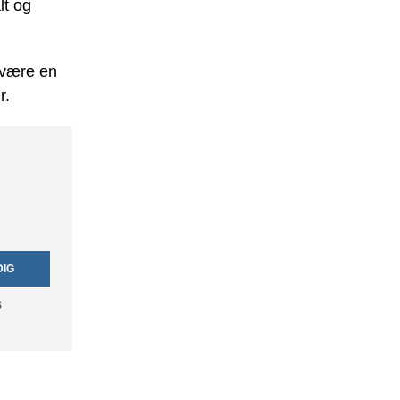
lt og
 være en
r.
DIG
s