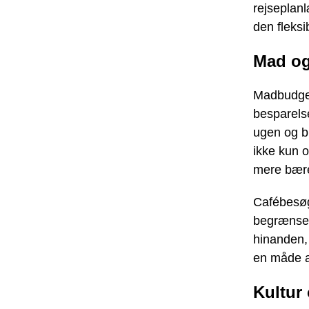
rejseplanl
den fleksi
Mad og
Madbudget
besparels
ugen og br
ikke kun 
mere bære
Cafébesøg
begrænse 
hinanden, 
en måde a
Kultur