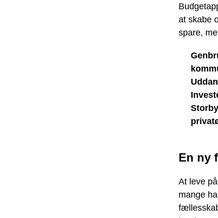
Budgetapp
at skabe o
spare, men
Genbru
kommu
Uddan
Invest
Storby
priva
En ny f
At leve p
mange han
fællesskab