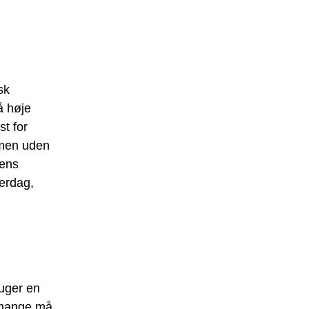
sk
å høje
st for
mmen uden
yens
verdag,
ruger en
t mange må