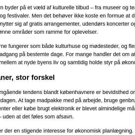
byder på et væld af kulturelle tilbud – fra museer og tea
og festivaler. Men det behøver ikke koste en formue at d
ytter sig af gratis arrangementer, udendørs koncerter 
nne områder som ramme for oplevelser.
erne fungerer som både kulturhuse og mødesteder, og fl
s adgang på bestemte dage. For mange handler det om at
mellem at nyde byens liv og samtidig holde styr på øko
er, stor forskel
gående tendens blandt københavnere er bevidsthed 
erdagen. At tage madpakke med på arbejde, bruge genbru
er eller købe brugt elektronik er blevet almindelige må
– uden at det føles som afsavn.
er der en stigende interesse for økonomisk planlægning.