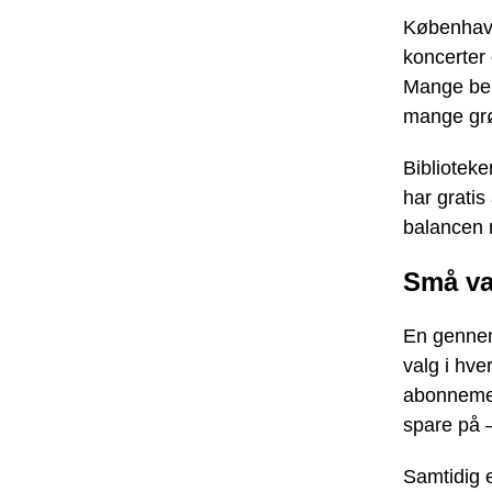
København 
koncerter 
Mange ben
mange grø
Bibliotek
har grati
balancen 
Små van
En gennem
valg i hv
abonnement
spare på 
Samtidig 