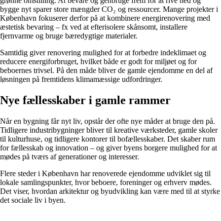
grønne omstilling. At bevare og genbruge frem for at rive ned og
bygge nyt sparer store mængder CO₂ og ressourcer. Mange projekter i
København fokuserer derfor på at kombinere energirenovering med
æstetisk bevaring – fx ved at efterisolere skånsomt, installere
fjernvarme og bruge bæredygtige materialer.
Samtidig giver renovering mulighed for at forbedre indeklimaet og
reducere energiforbruget, hvilket både er godt for miljøet og for
beboernes trivsel. På den måde bliver de gamle ejendomme en del af
løsningen på fremtidens klimamæssige udfordringer.
Nye fællesskaber i gamle rammer
Når en bygning får nyt liv, opstår der ofte nye måder at bruge den på.
Tidligere industribygninger bliver til kreative værksteder, gamle skoler
til kulturhuse, og tidligere kontorer til bofællesskaber. Det skaber rum
for fællesskab og innovation – og giver byens borgere mulighed for at
mødes på tværs af generationer og interesser.
Flere steder i København har renoverede ejendomme udviklet sig til
lokale samlingspunkter, hvor beboere, foreninger og erhverv mødes.
Det viser, hvordan arkitektur og byudvikling kan være med til at styrke
det sociale liv i byen.