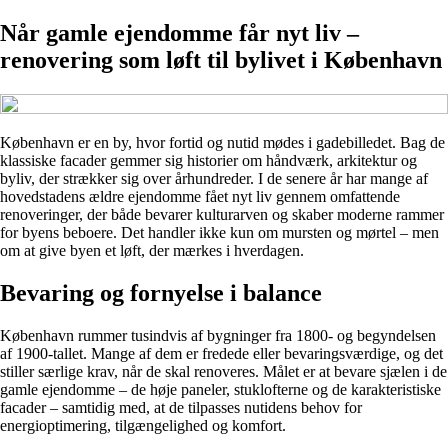
Når gamle ejendomme får nyt liv –
renovering som løft til bylivet i København
København er en by, hvor fortid og nutid mødes i gadebilledet. Bag de
klassiske facader gemmer sig historier om håndværk, arkitektur og
byliv, der strækker sig over århundreder. I de senere år har mange af
hovedstadens ældre ejendomme fået nyt liv gennem omfattende
renoveringer, der både bevarer kulturarven og skaber moderne rammer
for byens beboere. Det handler ikke kun om mursten og mørtel – men
om at give byen et løft, der mærkes i hverdagen.
Bevaring og fornyelse i balance
København rummer tusindvis af bygninger fra 1800- og begyndelsen
af 1900-tallet. Mange af dem er fredede eller bevaringsværdige, og det
stiller særlige krav, når de skal renoveres. Målet er at bevare sjælen i de
gamle ejendomme – de høje paneler, stuklofterne og de karakteristiske
facader – samtidig med, at de tilpasses nutidens behov for
energioptimering, tilgængelighed og komfort.