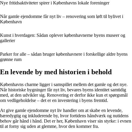
Nye fritidsaktiviteter spirer i Københavns lokale foreninger
Når gamle ejendomme får nyt liv – renovering som løft til bylivet i
København
Kunst i hverdagen: Sådan oplever københavnerne byens museer og
gallerier
Parker for alle – sådan bruger københavnere i forskellige aldre byens
grønne rum
En levende by med historien i behold
Københavns charme ligger i samspillet mellem det gamle og det nye.
Når historiske bygninger får nyt liv, bevares byens identitet samtidig
med, at den udvikler sig. Renovering er derfor ikke kun et spørgsmål
om vedligeholdelse – det er en investering i byens fremtid.
At give gamle ejendomme nyt liv handler om at skabe en levende,
bæredygtig og inkluderende by, hvor fortidens håndværk og nutidens
behov går hånd i hånd. Det er her, København viser sin styrke: i evnen
til at forny sig uden at glemme, hvor den kommer fra.