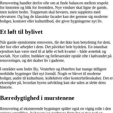
Renovering handler derfor ofte om at finde balancen mellem respekt
for historien og blik for fremtiden. Nye vinduer skal ligne de gamle,
men isolere bedre. Trapperum skal bevares, men suppleres med
elevatorer. Og bag de klassiske facader kan der gemme sig moderne
boliger, kontorer eller kulturtilbud, der giver bygningerne nyt liv.
Et løft til bylivet
Når gamle ejendomme renoveres, får det ikke kun betydning for dem,
der bor eller arbejder i dem. Det påvirker hele bydelen. En istandsat
ejendom kan være med til at løfte et helt kvarter – både æstetisk og
socialt. Nye caféer, butikker og fællesarealer opstår ofte i kølvandet på
renoveringer, og det skaber liv i gaderne.
I områder som Indre By, Vesterbro og Østerbro har mange tidligere
nedslidte bygninger fået nyt formål. Nogle er blevet til moderne
boliger, andre til kulturhuse, kollektiver eller kontorfællesskaber. Det er
eksempler på, hvordan byens udvikling kan ske uden at slette dens
historie.
Bæredygtighed i murstenene
Renovering af eksisterende bygninger spiller også en vigtig rolle i den